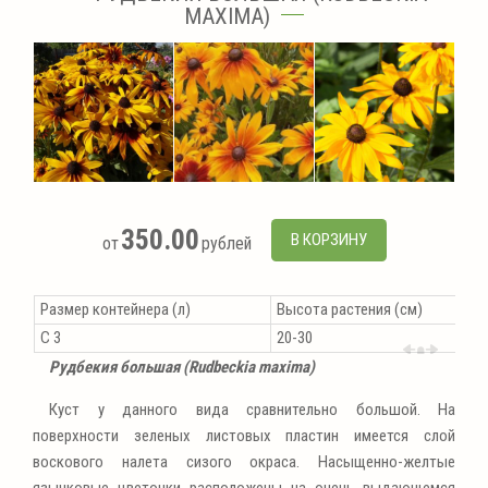
MAXIMA)
350.00
В КОРЗИНУ
от
рублей
Размер контейнера (л)
Высота растения (см)
С 3
20-30
Рудбекия большая (Rudbeckia maxima)
Куст у данного вида сравнительно большой. На
поверхности зеленых листовых пластин имеется слой
воскового налета сизого окраса. Насыщенно-желтые
язычковые цветочки расположены на очень выдающемся