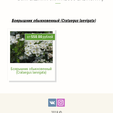
Боярышник обыкновенный (Сrаtаеgus lаеvigаtа)
550.00
от
рублей
Боярышник обыкновенный
(Crataegus laevigata)
2018 ©