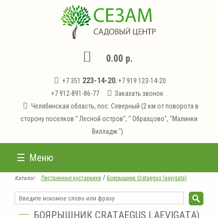
0.00 р.
223-14-20
+7 351
, +7 919 123-14-20
+7 912-891-86-77
Заказать звонок
Челябинская область, пос. Северный (2 км от поворота в
сторону поселков " Лесной остров", " Образцово", "Малинки
Вилладж ")
Меню
/
Каталог:
Лиственные кустарники
Боярышник Сrаtаеgus lаеvigаtа)
БОЯРЫШНИК СRАTАЕGUS LАЕVIGАTА)