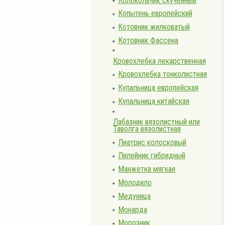
Колокольчик скученный
✦
Копытень европейский
✦
Котовник жилковатый
✦
Котовник Фассена
✦
✦
Кровохлебка лекарственная
Кровохлебка тонколистная
✦
Купальница европейская
✦
Купальница китайская
✦
✦
Лабазник вязолистный или
Таволга вязолистная
Лиатрис колосковый
✦
Лилейник гибридный
✦
Манжетка мягкая
✦
Молодило
✦
Медуница
✦
Монарда
✦
Морозник
✦