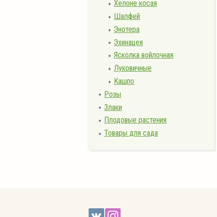
Хелоне косая
✦
Шалфей
✦
Энотера
✦
Эхинацея
✦
Ясколка войлочная
✦
Луковичные
✦
Кашпо
✦
Розы
✦
Злаки
✦
Плодовые растения
✦
Товары для сада
✦