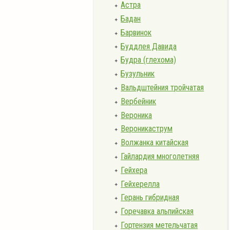
Астра
✦
Бадан
✦
Барвинок
✦
Буддлея Давида
✦
Будра (глехома)
✦
Бузульник
✦
Вальдштейния тройчатая
✦
Вербейник
✦
Вероника
✦
Вероникаструм
✦
Волжанка китайская
✦
Гайлардия многолетняя
✦
Гейхера
✦
Гейхерелла
✦
Герань гибридная
✦
Горечавка альпийская
✦
Гортензия метельчатая
✦