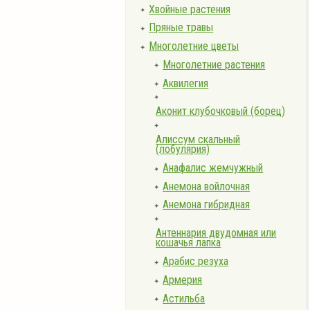
Хвойные растения
✦
Пряные травы
✦
Многолетние цветы
✦
Многолетние растения
✦
Аквилегия
✦
✦
Аконит клубочковый (борец)
✦
Алиссум скальный
(лобулярия)
Анафалис жемчужный
✦
Анемона войлочная
✦
Анемона гибридная
✦
✦
Антеннария двудомная или
кошачья лапка
Арабис резуха
✦
Армерия
✦
Астильба
✦