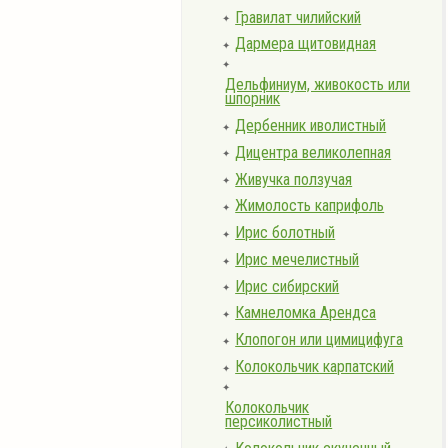
Гравилат чилийский
✦
Дармера щитовидная
✦
✦
Дельфиниум, живокость или
шпорник
Дербенник иволистный
✦
Дицентра великолепная
✦
Живучка ползучая
✦
Жимолость каприфоль
✦
Ирис болотный
✦
Ирис мечелистный
✦
Ирис сибирский
✦
Камнеломка Арендса
✦
Клопогон или цимицифуга
✦
Колокольчик карпатский
✦
✦
Колокольчик
персиколистный