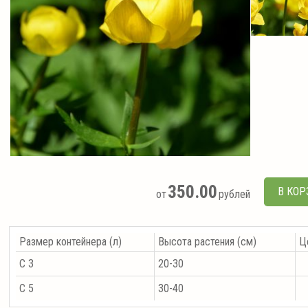
350.00
В КОР
от
рублей
Размер контейнера (л)
Высота растения (см)
Ц
С 3
20-30
С 5
30-40