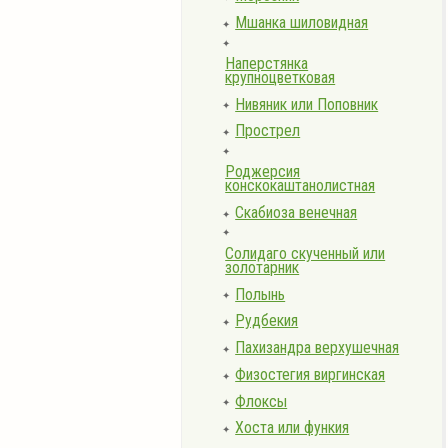
Мшанка шиловидная
✦
✦
Наперстянка
крупноцветковая
Нивяник или Поповник
✦
Прострел
✦
✦
Роджерсия
конскокаштанолистная
Скабиоза венечная
✦
✦
Солидаго скученный или
золотарник
Полынь
✦
Рудбекия
✦
Пахизандра верхушечная
✦
Физостегия виргинская
✦
Флоксы
✦
Хоста или функия
✦