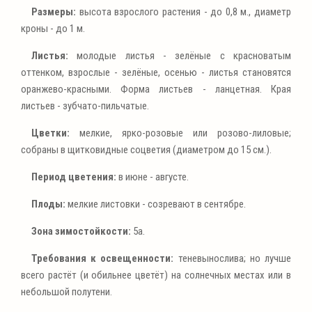
Размеры:
высота взрослого растения - до 0,8 м., диаметр
кроны - до 1 м.
Листья:
молодые листья - зелёные с красноватым
оттенком, взрослые - зелёные, осенью - листья становятся
оранжево-красными. Форма листьев - ланцетная. Края
листьев - зубчато-пильчатые.
Цветки:
мелкие, ярко-розовые или розово-лиловые;
собраны в щитковидные соцветия (диаметром до 15 см.).
Период цветения:
в июне - августе.
Плоды:
мелкие листовки - созревают в сентябре.
Зона зимостойкости:
5a.
Требования к освещенности:
теневынослива; но лучше
всего растёт (и обильнее цветёт) на солнечных местах или в
небольшой полутени.