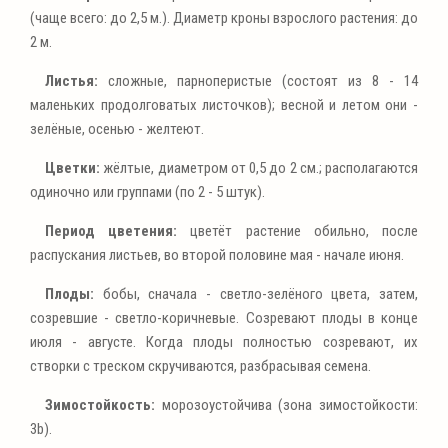
(чаще всего: до 2,5 м.). Диаметр кроны взрослого растения: до
2 м.
Листья:
сложные, парноперистые (состоят из 8 - 14
маленьких продолговатых листочков); весной и летом они -
зелёные, осенью - желтеют.
Цветки:
жёлтые, диаметром от 0,5 до 2 см.; располагаются
одиночно или группами (по 2 - 5 штук).
Период цветения:
цветёт растение обильно, после
распускания листьев, во второй половине мая - начале июня.
Плоды:
бобы, сначала - светло-зелёного цвета, затем,
созревшие - светло-коричневые. Созревают плоды в конце
июля - августе. Когда плоды полностью созревают, их
створки с треском скручиваются, разбрасывая семена.
Зимостойкость:
морозоустойчива (зона зимостойкости:
3b).