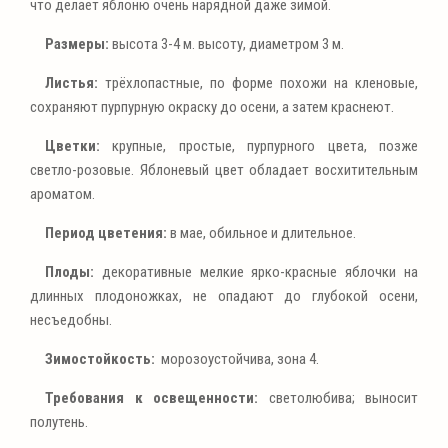
что делает яблоню очень нарядной даже зимой.
Размеры:
высота 3-4 м. высоту, диаметром 3 м.
Листья:
трёхлопастные, по форме похожи на кленовые,
сохраняют пурпурную окраску до осени, а затем краснеют.
Цветки:
крупные, простые, пурпурного цвета, позже
светло-розовые. Яблоневый цвет обладает восхитительным
ароматом.
Период цветения:
в мае, обильное и длительное.
Плоды:
декоративные мелкие ярко-красные яблочки на
длинных плодоножках, не опадают до глубокой осени,
несъедобны.
Зимостойкость:
морозоустойчива, зона 4.
Требования к освещенности:
светолюбива; выносит
полутень.