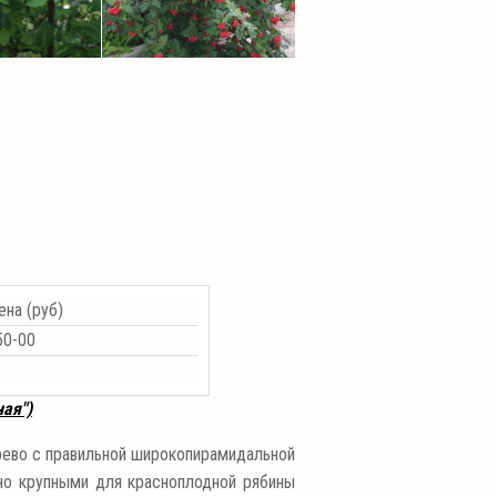
на (руб)
0-00
ая")
рево с правильной широкопирамидальной
ьно крупными для красноплодной рябины