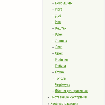
Боярышник
✦
Ирга
✦
Дуб
✦
Ива
✦
Каштан
✦
Клён
✦
Лещина
✦
Липа
✦
Орех
✦
Робиния
✦
Рябина
✦
Сумах
✦
Тополь
✦
Черёмуха
✦
Яблоня декоративная
✦
Лиственные кустарники
✦
Хвойные растения
✦