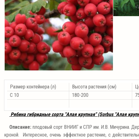
Размер контейнера (л)
Высота растения (см)
Це
С 10
180-200
75
Рябина гибридные сорта "Алая крупная" (Sorbus "Алая крупн
Описание:
плодовый сорт ВНИИГ и СПР им. И.В. Мичурина. Де
кроной. Интересное, очень эффектное растение, с действител