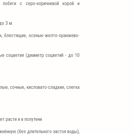
 побеги с серо-коричневой корой и
до 3 м.
и, блестящие, осенью-желто-оранжево-
ые соцветия (диаметр соцветий - до 10
лые, сочные, кисловато-сладкие, слегка
т расти и в полутени.
жнённую (без длительного застоя воды),