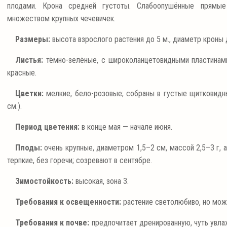
плодами. Крона средней густоты. Слабоопушённые прямые
множеством крупных чечевичек.
Размеры:
высота взрослого растения до 5 м., диаметр кроны 
Листья:
тёмно-зелёные, с широколанцетовидными пластинам
красные.
Цветки:
мелкие, бело-розовые; собраны в густые щитковидн
см.).
Период цветения:
в конце мая — начале июня.
Плоды:
очень крупные, диаметром 1,5–2 см, массой 2,5–3 г, а
терпкие, без горечи; созревают в сентябре.
Зимостойкость:
высокая, зона 3.
Требования к освещенности:
растение светолюбиво, но може
Требования к почве:
предпочитает дренированную, чуть увла