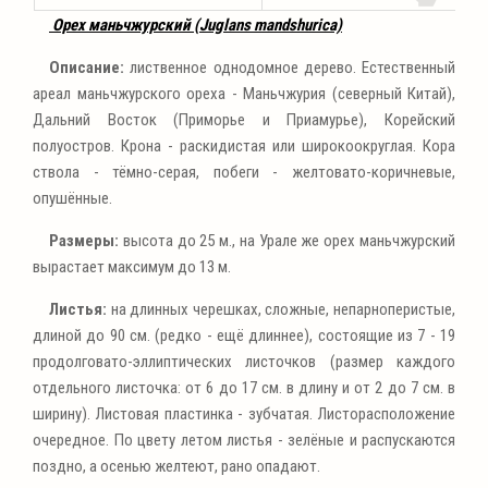
Орех маньчжурский (Juglans mandshurica)
Описание:
лиственное однодомное дерево. Естественный
ареал маньчжурского ореха - Маньчжурия (северный Китай),
Дальний Восток (Приморье и Приамурье), Корейский
полуостров. Крона - раскидистая или широкоокруглая. Кора
ствола - тёмно-серая, побеги - желтовато-коричневые,
опушённые.
Размеры:
высота до 25 м., на Урале же орех маньчжурский
вырастает максимум до 13 м.
Листья:
на длинных черешках, сложные, непарноперистые,
длиной до 90 см. (редко - ещё длиннее), состоящие из 7 - 19
продолговато-эллиптических листочков (размер каждого
отдельного листочка: от 6 до 17 см. в длину и от 2 до 7 см. в
ширину). Листовая пластинка - зубчатая. Листорасположение
очередное. По цвету летом листья - зелёные и распускаются
поздно, а осенью желтеют, рано опадают.