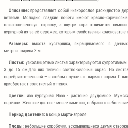
Описание:
представляет собой низкорослое раскидистое де
ветвями. Молодые гладкие побеги имеют красно-коричневый
оливково-зелёную окраску, а внутри кора отличается лимон
пурпурной из-за её серёжек, которым свойственны красноватые 
Размеры:
высота кустарника, выращиваемого в дачны
метров, ширина 3 м.
Листья:
узколанцетные листья характеризуются супротивным 
3 до 15 см.Для них типичен светло-зеленый окрас. Но листв
серебристо-зеленой — в любом случае это вариант нормы. С на
приобретают золотистый оттенок.
Цветки:
ива пурпурная Nana - растение двудомное. Мужск
серёжки. Женские цветки - менее заметны, собраны в небольши
Период цветения:
в конце марта-апреле.
Плоды:
небольшие коробочки, вскрывающиеся двумя створкам