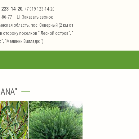
223-14-20
1
, +7 919 123-14-20
1-86-77
Заказать звонок
инская область, пос. Северный (2 км от
в сторону поселков " Лесной остров", "
", "Малинки Вилладж ")
ANA"