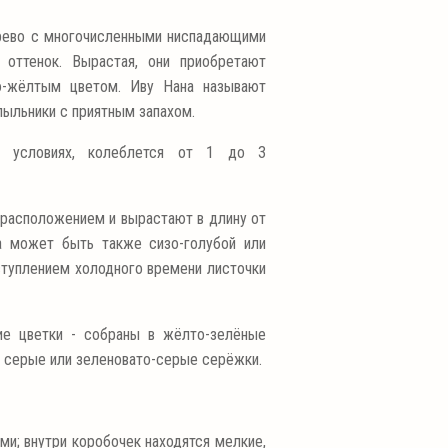
рево с многочисленными ниспадающими
 оттенок. Вырастая, они приобретают
но-жёлтым цветом. Иву Нана называют
пыльники с приятным запахом.
х условиях, колеблется от 1 до 3
расположением и вырастают в длину от
а может быть также сизо-голубой или
ступлением холодного времени листочки
ие цветки - собраны в жёлто-зелёные
е серые или зеленовато-серые серёжки.
и; внутри коробочек находятся мелкие,