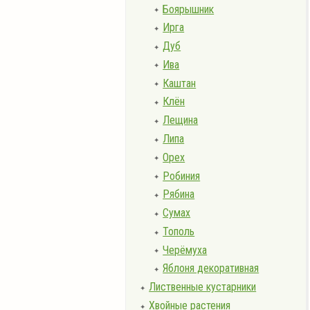
Боярышник
✦
Ирга
✦
Дуб
✦
Ива
✦
Каштан
✦
Клён
✦
Лещина
✦
Липа
✦
Орех
✦
Робиния
✦
Рябина
✦
Сумах
✦
Тополь
✦
Черёмуха
✦
Яблоня декоративная
✦
Лиственные кустарники
✦
Хвойные растения
✦