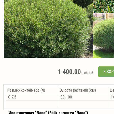
1 400.00
В КО
рублей
Размер контейнера (л)
Высота растения (см)
Це
С 7,5
80-100
14
Ива пурпурная "Nana" (Salix purpurea "Nana")