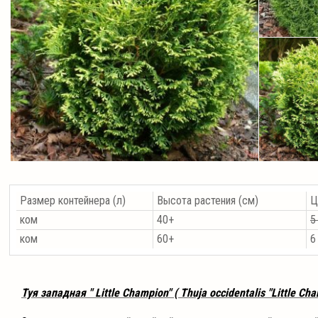
Размер контейнера (л)
Высота растения (см)
Ц
ком
40+
5
ком
60+
6
Туя западная " Little Champion" ( Thuja occidentalis "Little Cha