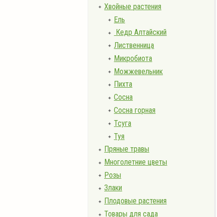
Хвойные растения
✦
Ель
✦
Кедр Алтайский
✦
Лиственница
✦
Микробиота
✦
Можжевельник
✦
Пихта
✦
Сосна
✦
Сосна горная
✦
Тсуга
✦
Туя
✦
Пряные травы
✦
Многолетние цветы
✦
Розы
✦
Злаки
✦
Плодовые растения
✦
Товары для сада
✦