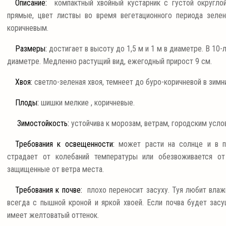
Описание:
компактный хвойный кустарник с густой округлой
прямые, цвет листвы во время вегетационного периода зелен
коричневым.
Размеры:
достигает в высоту до 1,5 м и 1 м в диаметре. В 10-
диаметре. Медленно растущий вид, ежегодный прирост 9 см.
Хвоя:
светло-зеленая хвоя, темнеет до буро-коричневой в зимни
Плоды:
шишки мелкие , коричневые.
Зимостойкость:
устойчива к морозам, ветрам, городским усло
Требования к освещенности:
может расти на солнце и в по
страдает от колебаний температуры или обезвоживается о
защищенные от ветра места.
Требования к почве:
плохо переносит засуху. Туя любит влаж
всегда с пышной кроной и яркой хвоей. Если почва будет засу
имеет желтоватый оттенок.