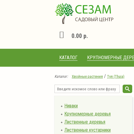
0.00 р.
КАТАЛОГ
КРУПНОМЕРНЫЕ ДЕРЕ
/
Каталог:
Хвойные растения
Туя (Thuja)
Ниваки
✦
Крупномерные деревья
✦
Лиственные деревья
✦
Лиственные кустарники
✦