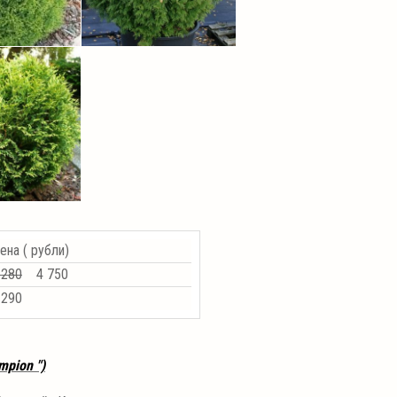
ена ( рубли)
 280
4 750
 290
mpion ")