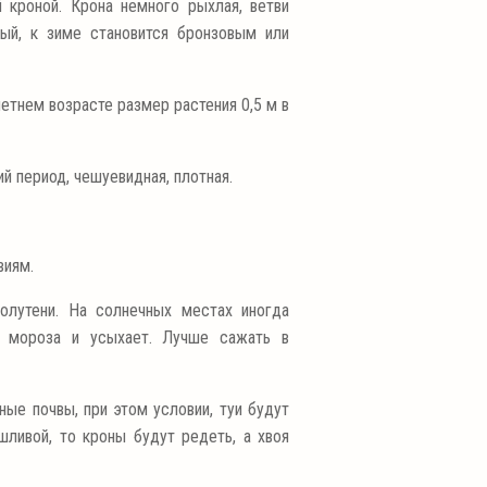
 кроной. Крона немного рыхлая, ветви
ый, к зиме становится бронзовым или
летнем возрасте размер растения 0,5 м в
й период, чешуевидная, плотная.
виям.
лутени. На солнечных местах иногда
т мороза и усыхает. Лучше сажать в
ные почвы, при этом условии, туи будут
шливой, то кроны будут редеть, а хвоя