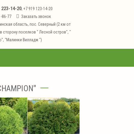
223-14-20
1
, +7 919 123-14-20
1-86-77
Заказать звонок
инская область, пос. Северный (2 км от
в сторону поселков " Лесной остров", "
", "Малинки Вилладж ")
 CHAMPION"